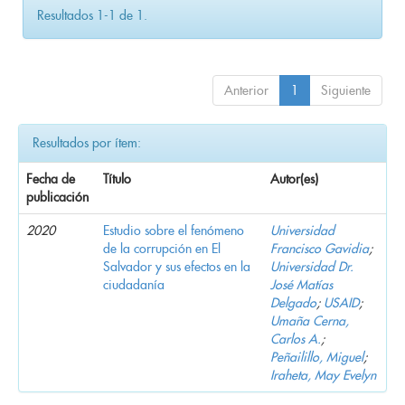
Resultados 1-1 de 1.
Anterior
1
Siguiente
Resultados por ítem:
Fecha de
Título
Autor(es)
publicación
2020
Estudio sobre el fenómeno
Universidad
de la corrupción en El
Francisco Gavidia
;
Salvador y sus efectos en la
Universidad Dr.
ciudadanía
José Matías
Delgado
;
USAID
;
Umaña Cerna,
Carlos A.
;
Peñailillo, Miguel
;
Iraheta, May Evelyn