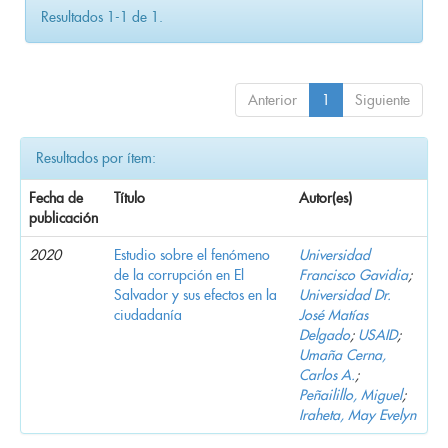
Resultados 1-1 de 1.
Anterior
1
Siguiente
Resultados por ítem:
Fecha de
Título
Autor(es)
publicación
2020
Estudio sobre el fenómeno
Universidad
de la corrupción en El
Francisco Gavidia
;
Salvador y sus efectos en la
Universidad Dr.
ciudadanía
José Matías
Delgado
;
USAID
;
Umaña Cerna,
Carlos A.
;
Peñailillo, Miguel
;
Iraheta, May Evelyn