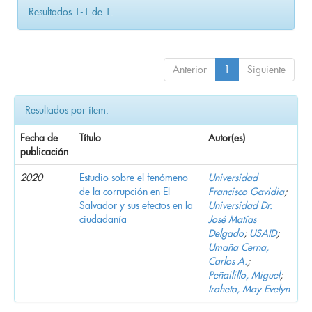
Resultados 1-1 de 1.
Anterior
1
Siguiente
Resultados por ítem:
Fecha de
Título
Autor(es)
publicación
2020
Estudio sobre el fenómeno
Universidad
de la corrupción en El
Francisco Gavidia
;
Salvador y sus efectos en la
Universidad Dr.
ciudadanía
José Matías
Delgado
;
USAID
;
Umaña Cerna,
Carlos A.
;
Peñailillo, Miguel
;
Iraheta, May Evelyn