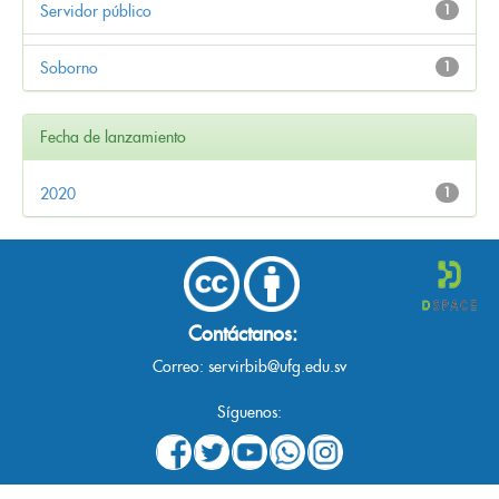
Servidor público
1
Soborno
1
Fecha de lanzamiento
2020
1
Contáctanos:
Correo:
servirbib@ufg.edu.sv
Síguenos: