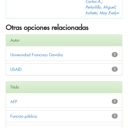
Carlos A.
;
Peñailillo, Miguel
;
Iraheta, May Evelyn
Otras opciones relacionadas
Autor
Universidad Francisco Gavidia
1
USAID
1
Título
AFP
1
Función pública
1