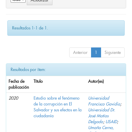
Resultados 1-1 de 1.
Anterior
1
Siguiente
Resultados por ítem:
Fecha de
Título
Autor(es)
publicación
2020
Estudio sobre el fenómeno
Universidad
de la corrupción en El
Francisco Gavidia
;
Salvador y sus efectos en la
Universidad Dr.
ciudadanía
José Matías
Delgado
;
USAID
;
Umaña Cerna,