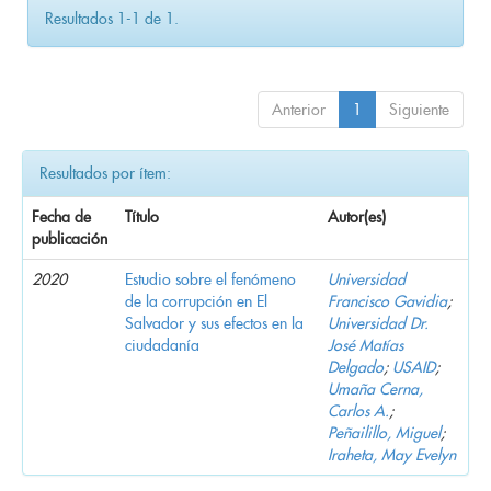
Resultados 1-1 de 1.
Anterior
1
Siguiente
Resultados por ítem:
Fecha de
Título
Autor(es)
publicación
2020
Estudio sobre el fenómeno
Universidad
de la corrupción en El
Francisco Gavidia
;
Salvador y sus efectos en la
Universidad Dr.
ciudadanía
José Matías
Delgado
;
USAID
;
Umaña Cerna,
Carlos A.
;
Peñailillo, Miguel
;
Iraheta, May Evelyn