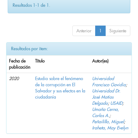
Resultados 1-1 de 1.
Anterior
1
Siguiente
Resultados por ítem:
Fecha de
Título
Autor(es)
publicación
2020
Estudio sobre el fenómeno
Universidad
de la corrupción en El
Francisco Gavidia
;
Salvador y sus efectos en la
Universidad Dr.
ciudadanía
José Matías
Delgado
;
USAID
;
Umaña Cerna,
Carlos A.
;
Peñailillo, Miguel
;
Iraheta, May Evelyn