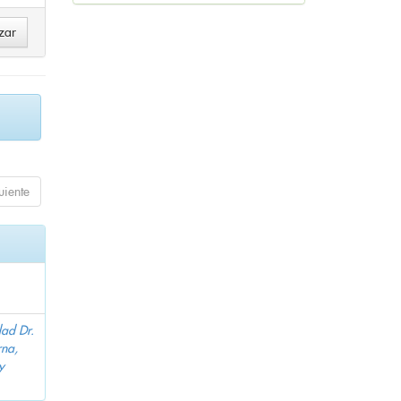
uiente
dad Dr.
na,
y