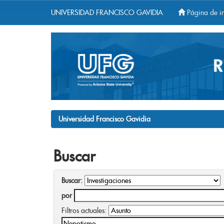
UNIVERSIDAD FRANCISCO GAVIDIA
Página de in
Skip
navigation
Universidad Francisco Gavidia
Buscar
Buscar:
por
Filtros actuales: