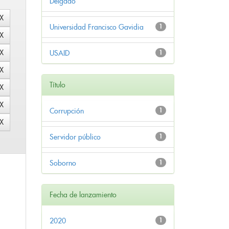
Delgado
Universidad Francisco Gavidia
1
USAID
1
Título
Corrupción
1
Servidor público
1
Soborno
1
Fecha de lanzamiento
2020
1