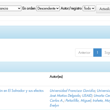
En orden
Autor/registro
Anterior
1
Sig
Autor(es)
n en El Salvador y sus efectos
Universidad Francisco Gavidia
;
Universi
José Matías Delgado
;
USAID
;
Umaña Cer
Carlos A.
;
Peñailillo, Miguel
;
Iraheta, Ma
Evelyn