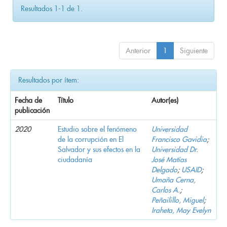
Resultados 1-1 de 1.
Anterior
1
Siguiente
Resultados por ítem:
Fecha de
Título
Autor(es)
publicación
2020
Estudio sobre el fenómeno
Universidad
de la corrupción en El
Francisco Gavidia
;
Salvador y sus efectos en la
Universidad Dr.
ciudadanía
José Matías
Delgado
;
USAID
;
Umaña Cerna,
Carlos A.
;
Peñailillo, Miguel
;
Iraheta, May Evelyn