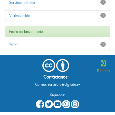
Servidor público
1
Victimización
1
Fecha de lanzamiento
2020
1
Contáctanos:
Correo:
servirbib@ufg.edu.sv
Síguenos: