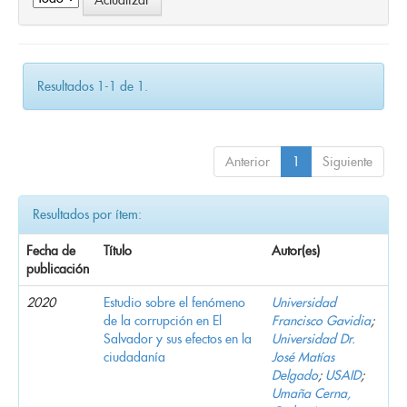
Resultados 1-1 de 1.
Anterior
1
Siguiente
Resultados por ítem:
Fecha de
Título
Autor(es)
publicación
2020
Estudio sobre el fenómeno
Universidad
de la corrupción en El
Francisco Gavidia
;
Salvador y sus efectos en la
Universidad Dr.
ciudadanía
José Matías
Delgado
;
USAID
;
Umaña Cerna,