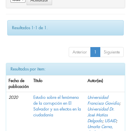
Resultados 1-1 de 1.
Anterior
1
Siguiente
Resultados por ítem:
Fecha de
Título
Autor(es)
publicación
2020
Estudio sobre el fenómeno
Universidad
de la corrupción en El
Francisco Gavidia
;
Salvador y sus efectos en la
Universidad Dr.
ciudadanía
José Matías
Delgado
;
USAID
;
Umaña Cerna,