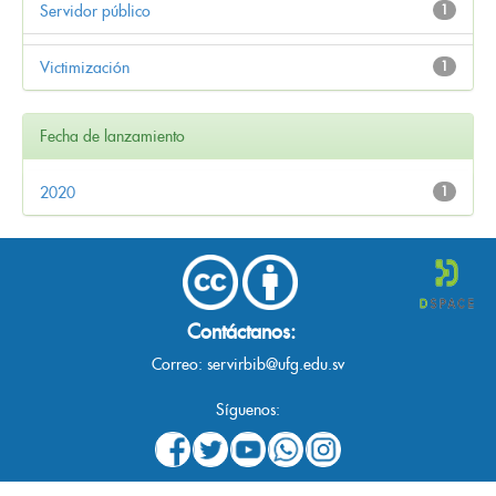
Servidor público
1
Victimización
1
Fecha de lanzamiento
2020
1
Contáctanos:
Correo:
servirbib@ufg.edu.sv
Síguenos: