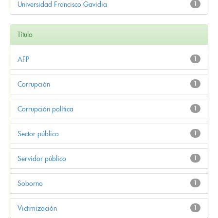
Universidad Francisco Gavidia
1
Título
AFP
1
Corrupción
1
Corrupción política
1
Sector público
1
Servidor público
1
Soborno
1
Victimización
1