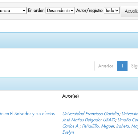
En orden
Autor/registro
Anterior
1
Sig
Autor(es)
n en El Salvador y sus efectos
Universidad Francisco Gavidia
;
Universi
José Matías Delgado
;
USAID
;
Umaña Cer
Carlos A.
;
Peñailillo, Miguel
;
Iraheta, Ma
Evelyn