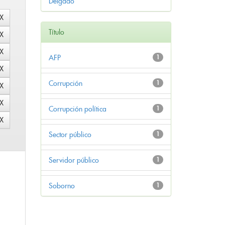
Delgado
Título
AFP
1
Corrupción
1
Corrupción política
1
Sector público
1
Servidor público
1
Soborno
1