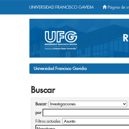
UNIVERSIDAD FRANCISCO GAVIDIA
Página de in
Skip
navigation
Universidad Francisco Gavidia
Buscar
Buscar:
por
Filtros actuales: