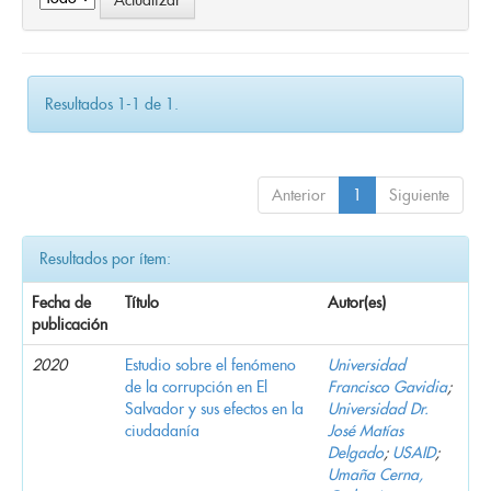
Resultados 1-1 de 1.
Anterior
1
Siguiente
Resultados por ítem:
Fecha de
Título
Autor(es)
publicación
2020
Estudio sobre el fenómeno
Universidad
de la corrupción en El
Francisco Gavidia
;
Salvador y sus efectos en la
Universidad Dr.
ciudadanía
José Matías
Delgado
;
USAID
;
Umaña Cerna,