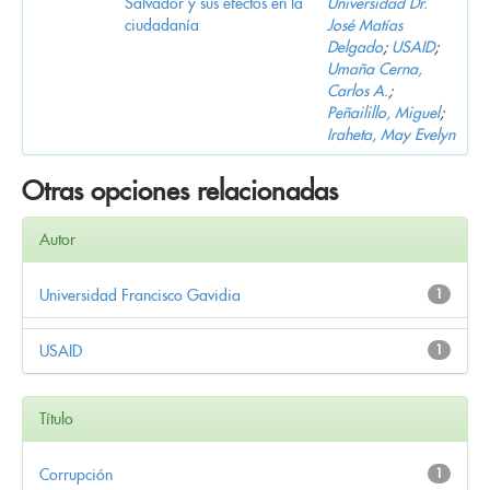
Salvador y sus efectos en la
Universidad Dr.
ciudadanía
José Matías
Delgado
;
USAID
;
Umaña Cerna,
Carlos A.
;
Peñailillo, Miguel
;
Iraheta, May Evelyn
Otras opciones relacionadas
Autor
Universidad Francisco Gavidia
1
USAID
1
Título
Corrupción
1