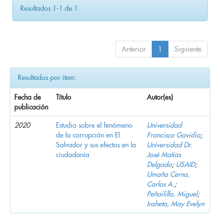
Resultados 1-1 de 1.
Anterior
1
Siguiente
Resultados por ítem:
Fecha de
Título
Autor(es)
publicación
2020
Estudio sobre el fenómeno
Universidad
de la corrupción en El
Francisco Gavidia
;
Salvador y sus efectos en la
Universidad Dr.
ciudadanía
José Matías
Delgado
;
USAID
;
Umaña Cerna,
Carlos A.
;
Peñailillo, Miguel
;
Iraheta, May Evelyn