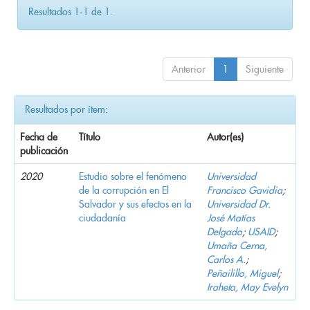
Resultados 1-1 de 1.
Anterior
1
Siguiente
Resultados por ítem:
Fecha de
Título
Autor(es)
publicación
2020
Estudio sobre el fenómeno
Universidad
de la corrupción en El
Francisco Gavidia
;
Salvador y sus efectos en la
Universidad Dr.
ciudadanía
José Matías
Delgado
;
USAID
;
Umaña Cerna,
Carlos A.
;
Peñailillo, Miguel
;
Iraheta, May Evelyn