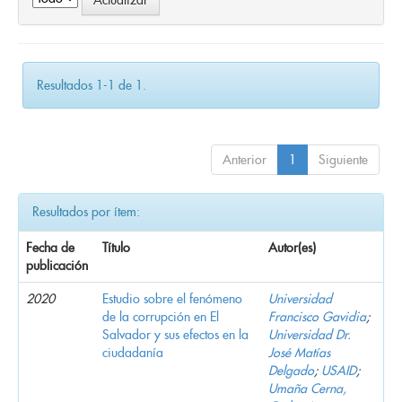
Resultados 1-1 de 1.
Anterior
1
Siguiente
Resultados por ítem:
Fecha de
Título
Autor(es)
publicación
2020
Estudio sobre el fenómeno
Universidad
de la corrupción en El
Francisco Gavidia
;
Salvador y sus efectos en la
Universidad Dr.
ciudadanía
José Matías
Delgado
;
USAID
;
Umaña Cerna,