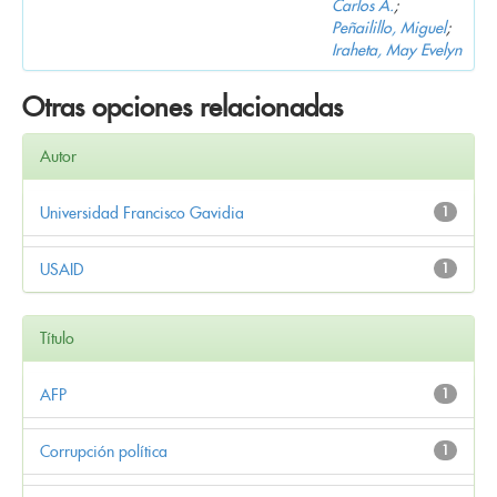
Carlos A.
;
Peñailillo, Miguel
;
Iraheta, May Evelyn
Otras opciones relacionadas
Autor
Universidad Francisco Gavidia
1
USAID
1
Título
AFP
1
Corrupción política
1