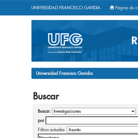
UNIVERSIDAD FRANCISCO GAVIDIA
Página de in
Skip
navigation
Universidad Francisco Gavidia
Buscar
Buscar:
por
Filtros actuales: