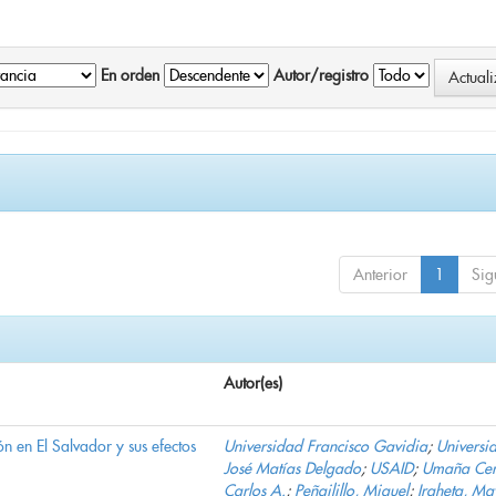
En orden
Autor/registro
Anterior
1
Sig
Autor(es)
n en El Salvador y sus efectos
Universidad Francisco Gavidia
;
Universi
José Matías Delgado
;
USAID
;
Umaña Cer
Carlos A.
;
Peñailillo, Miguel
;
Iraheta, Ma