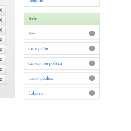
Delgado
Título
AFP
1
Corrupción
1
Corrupción política
1
Sector público
1
Soborno
1