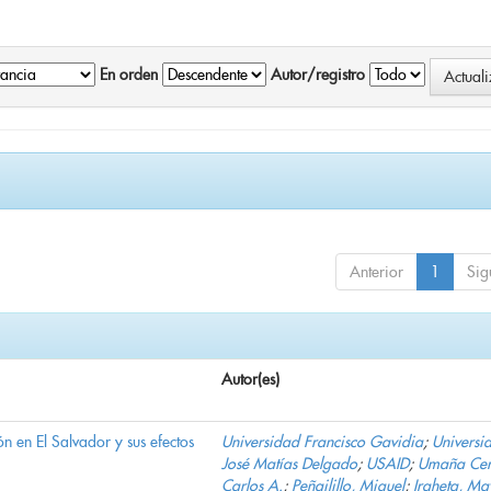
En orden
Autor/registro
Anterior
1
Sig
Autor(es)
n en El Salvador y sus efectos
Universidad Francisco Gavidia
;
Universi
José Matías Delgado
;
USAID
;
Umaña Cer
Carlos A.
;
Peñailillo, Miguel
;
Iraheta, Ma