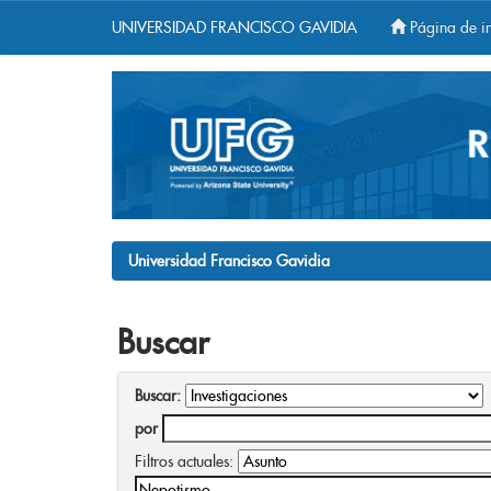
UNIVERSIDAD FRANCISCO GAVIDIA
Página de in
Skip
navigation
Universidad Francisco Gavidia
Buscar
Buscar:
por
Filtros actuales: