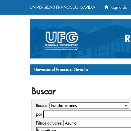
UNIVERSIDAD FRANCISCO GAVIDIA
Página de in
Skip
navigation
Universidad Francisco Gavidia
Buscar
Buscar:
por
Filtros actuales: