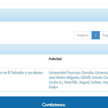
Anterior
1
Sig
Autor(es)
n en El Salvador y sus efectos
Universidad Francisco Gavidia
;
Universi
José Matías Delgado
;
USAID
;
Umaña Cer
Carlos A.
;
Peñailillo, Miguel
;
Iraheta, Ma
Evelyn
Contáctanos: