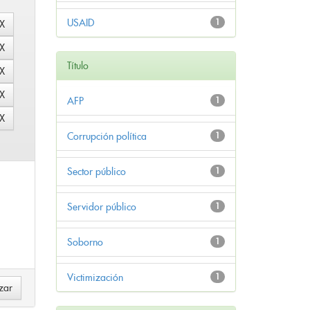
USAID
1
Título
AFP
1
Corrupción política
1
Sector público
1
Servidor público
1
Soborno
1
Victimización
1