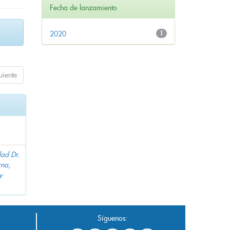
Fecha de lanzamiento
2020
1
uiente
dad Dr.
na,
y
Síguenos: