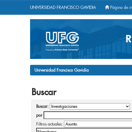
UNIVERSIDAD FRANCISCO GAVIDIA
Página de in
Skip
navigation
Universidad Francisco Gavidia
Buscar
Buscar:
por
Filtros actuales: