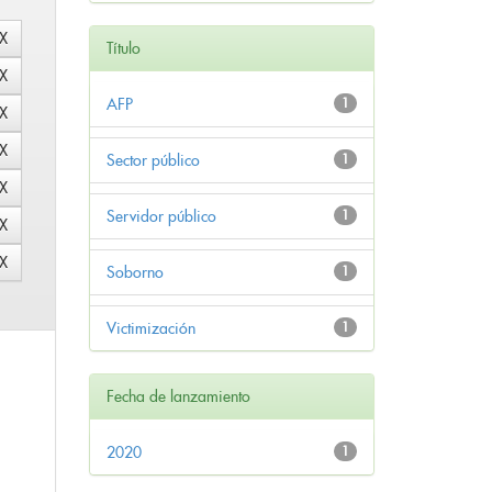
Título
AFP
1
Sector público
1
Servidor público
1
Soborno
1
Victimización
1
Fecha de lanzamiento
2020
1