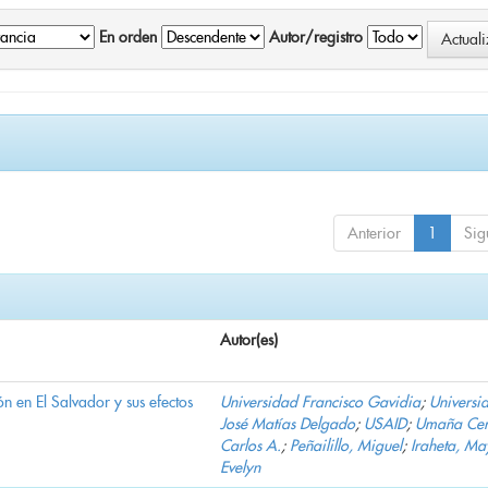
En orden
Autor/registro
Anterior
1
Sig
Autor(es)
n en El Salvador y sus efectos
Universidad Francisco Gavidia
;
Universi
José Matías Delgado
;
USAID
;
Umaña Cer
Carlos A.
;
Peñailillo, Miguel
;
Iraheta, Ma
Evelyn