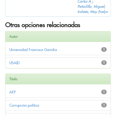
Carlos A.
;
Peñailillo, Miguel
;
Iraheta, May Evelyn
Otras opciones relacionadas
Autor
Universidad Francisco Gavidia
1
USAID
1
Título
AFP
1
Corrupción política
1