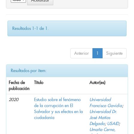
Resultados 1-1 de 1.
Anterior
1
Siguiente
Resultados por ítem:
Fecha de
Título
Autor(es)
publicación
2020
Estudio sobre el fenómeno
Universidad
de la corrupción en El
Francisco Gavidia
;
Salvador y sus efectos en la
Universidad Dr.
ciudadanía
José Matías
Delgado
;
USAID
;
Umaña Cerna,