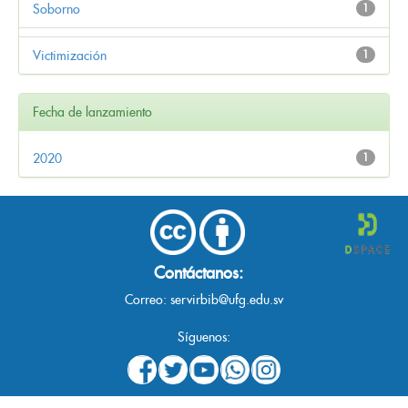
Soborno
1
Victimización
1
Fecha de lanzamiento
2020
1
Contáctanos:
Correo:
servirbib@ufg.edu.sv
Síguenos: