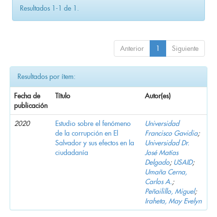
Resultados 1-1 de 1.
Anterior
1
Siguiente
Resultados por ítem:
Fecha de
Título
Autor(es)
publicación
2020
Estudio sobre el fenómeno
Universidad
de la corrupción en El
Francisco Gavidia
;
Salvador y sus efectos en la
Universidad Dr.
ciudadanía
José Matías
Delgado
;
USAID
;
Umaña Cerna,
Carlos A.
;
Peñailillo, Miguel
;
Iraheta, May Evelyn