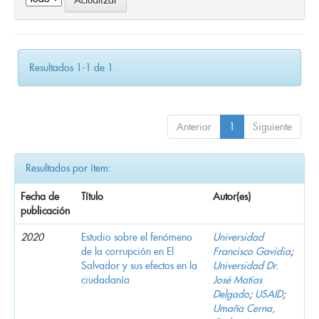
Resultados 1-1 de 1.
Anterior
1
Siguiente
Resultados por ítem:
Fecha de
Título
Autor(es)
publicación
2020
Estudio sobre el fenómeno
Universidad
de la corrupción en El
Francisco Gavidia
;
Salvador y sus efectos en la
Universidad Dr.
ciudadanía
José Matías
Delgado
;
USAID
;
Umaña Cerna,