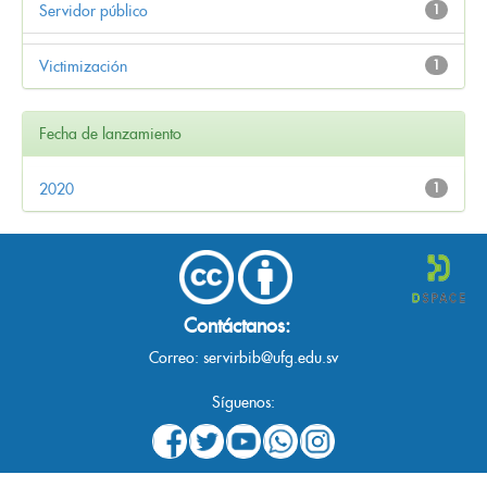
Servidor público
1
Victimización
1
Fecha de lanzamiento
2020
1
Contáctanos:
Correo:
servirbib@ufg.edu.sv
Síguenos: