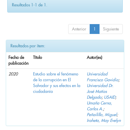
Resultados 1-1 de 1.
Anterior
1
Siguiente
Resultados por ítem:
Fecha de
Título
Autor(es)
publicación
2020
Estudio sobre el fenómeno
Universidad
de la corrupción en El
Francisco Gavidia
;
Salvador y sus efectos en la
Universidad Dr.
ciudadanía
José Matías
Delgado
;
USAID
;
Umaña Cerna,
Carlos A.
;
Peñailillo, Miguel
;
Iraheta, May Evelyn