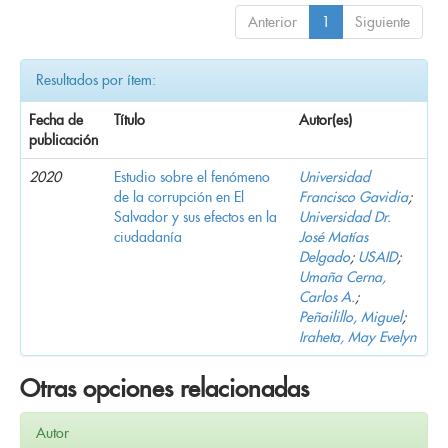
Anterior
1
Siguiente
Resultados por ítem:
Fecha de
Título
Autor(es)
publicación
2020
Estudio sobre el fenómeno
Universidad
de la corrupción en El
Francisco Gavidia
;
Salvador y sus efectos en la
Universidad Dr.
ciudadanía
José Matías
Delgado
;
USAID
;
Umaña Cerna,
Carlos A.
;
Peñailillo, Miguel
;
Iraheta, May Evelyn
Otras opciones relacionadas
Autor