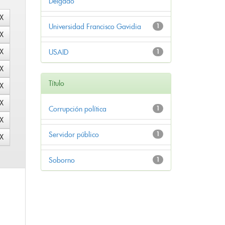
Delgado
Universidad Francisco Gavidia
1
USAID
1
Título
Corrupción política
1
Servidor público
1
Soborno
1