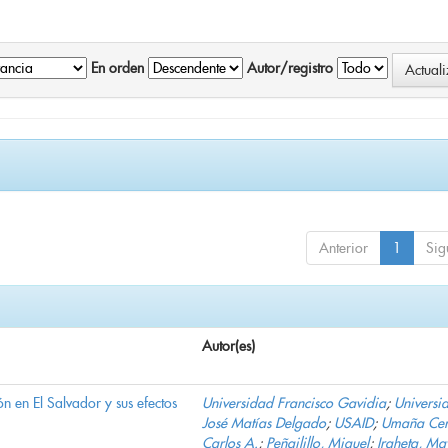
En orden
Autor/registro
Anterior
1
Sig
Autor(es)
n en El Salvador y sus efectos
Universidad Francisco Gavidia
;
Universi
José Matías Delgado
;
USAID
;
Umaña Cer
Carlos A.
;
Peñailillo, Miguel
;
Iraheta, Ma