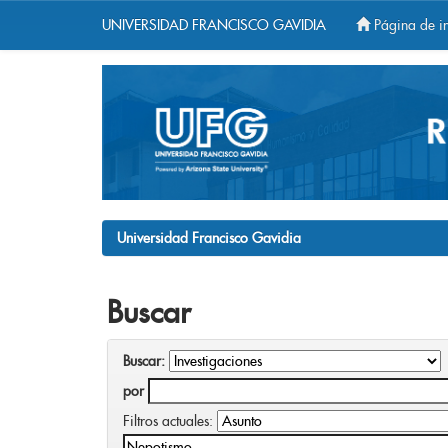
UNIVERSIDAD FRANCISCO GAVIDIA
Página de in
Skip
navigation
Universidad Francisco Gavidia
Buscar
Buscar:
por
Filtros actuales: