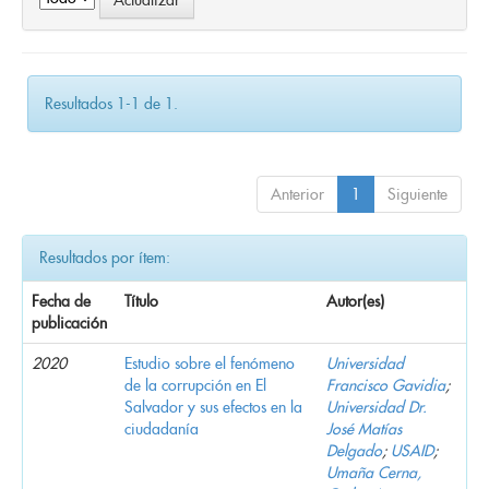
Resultados 1-1 de 1.
Anterior
1
Siguiente
Resultados por ítem:
Fecha de
Título
Autor(es)
publicación
2020
Estudio sobre el fenómeno
Universidad
de la corrupción en El
Francisco Gavidia
;
Salvador y sus efectos en la
Universidad Dr.
ciudadanía
José Matías
Delgado
;
USAID
;
Umaña Cerna,