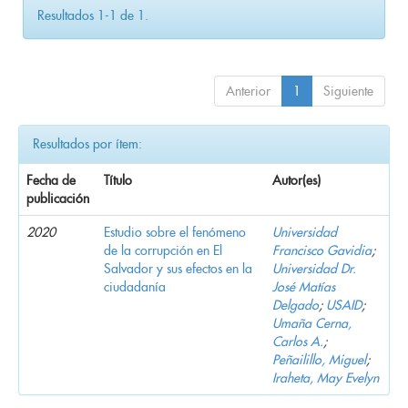
Resultados 1-1 de 1.
Anterior
1
Siguiente
Resultados por ítem:
Fecha de
Título
Autor(es)
publicación
2020
Estudio sobre el fenómeno
Universidad
de la corrupción en El
Francisco Gavidia
;
Salvador y sus efectos en la
Universidad Dr.
ciudadanía
José Matías
Delgado
;
USAID
;
Umaña Cerna,
Carlos A.
;
Peñailillo, Miguel
;
Iraheta, May Evelyn