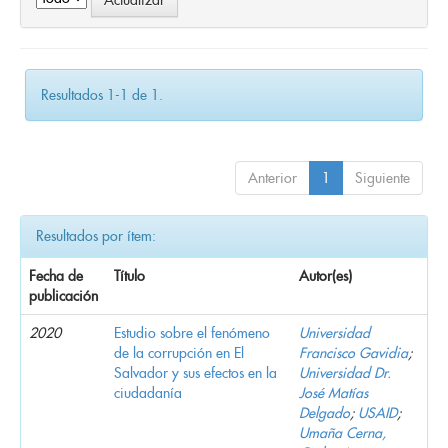
Resultados 1-1 de 1.
Anterior
1
Siguiente
Resultados por ítem:
Fecha de
Título
Autor(es)
publicación
2020
Estudio sobre el fenómeno
Universidad
de la corrupción en El
Francisco Gavidia
;
Salvador y sus efectos en la
Universidad Dr.
ciudadanía
José Matías
Delgado
;
USAID
;
Umaña Cerna,