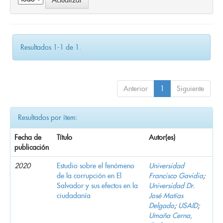
Resultados 1-1 de 1.
Anterior
1
Siguiente
Resultados por ítem:
Fecha de
Título
Autor(es)
publicación
2020
Estudio sobre el fenómeno
Universidad
de la corrupción en El
Francisco Gavidia
;
Salvador y sus efectos en la
Universidad Dr.
ciudadanía
José Matías
Delgado
;
USAID
;
Umaña Cerna,