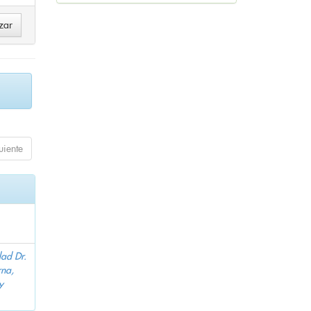
uiente
dad Dr.
na,
y