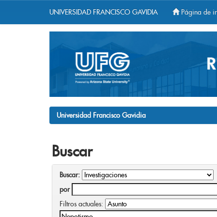
UNIVERSIDAD FRANCISCO GAVIDIA
Página de in
Skip
navigation
Universidad Francisco Gavidia
Buscar
Buscar:
por
Filtros actuales: