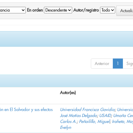
En orden
Autor/registro
Anterior
1
Sig
Autor(es)
n en El Salvador y sus efectos
Universidad Francisco Gavidia
;
Universi
José Matías Delgado
;
USAID
;
Umaña Cer
Carlos A.
;
Peñailillo, Miguel
;
Iraheta, Ma
Evelyn