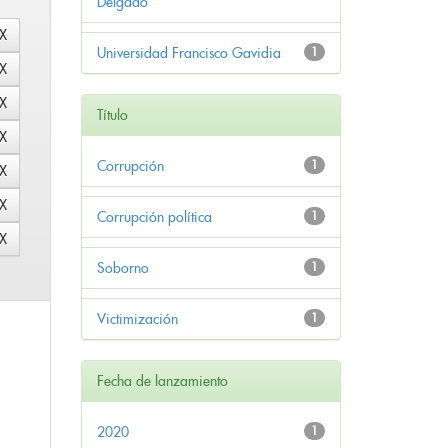
Delgado
Universidad Francisco Gavidia
1
Título
Corrupción
1
Corrupción política
1
Soborno
1
Victimización
1
Fecha de lanzamiento
2020
1