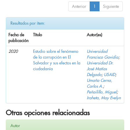
Anterior
1
Siguiente
Resultados por ítem:
Fecha de
Título
Autor(es)
publicación
2020
Estudio sobre el fenómeno
Universidad
de la corrupción en El
Francisco Gavidia
;
Salvador y sus efectos en la
Universidad Dr.
ciudadanía
José Matías
Delgado
;
USAID
;
Umaña Cerna,
Carlos A.
;
Peñailillo, Miguel
;
Iraheta, May Evelyn
Otras opciones relacionadas
Autor