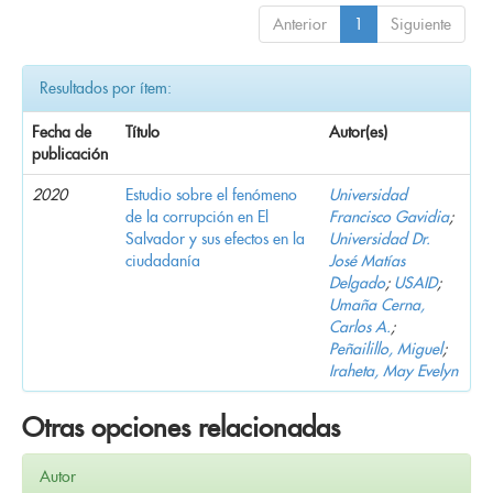
Anterior
1
Siguiente
Resultados por ítem:
Fecha de
Título
Autor(es)
publicación
2020
Estudio sobre el fenómeno
Universidad
de la corrupción en El
Francisco Gavidia
;
Salvador y sus efectos en la
Universidad Dr.
ciudadanía
José Matías
Delgado
;
USAID
;
Umaña Cerna,
Carlos A.
;
Peñailillo, Miguel
;
Iraheta, May Evelyn
Otras opciones relacionadas
Autor