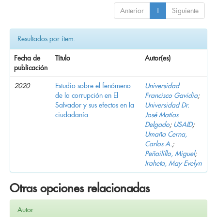
Anterior
1
Siguiente
Resultados por ítem:
Fecha de
Título
Autor(es)
publicación
2020
Estudio sobre el fenómeno
Universidad
de la corrupción en El
Francisco Gavidia
;
Salvador y sus efectos en la
Universidad Dr.
ciudadanía
José Matías
Delgado
;
USAID
;
Umaña Cerna,
Carlos A.
;
Peñailillo, Miguel
;
Iraheta, May Evelyn
Otras opciones relacionadas
Autor