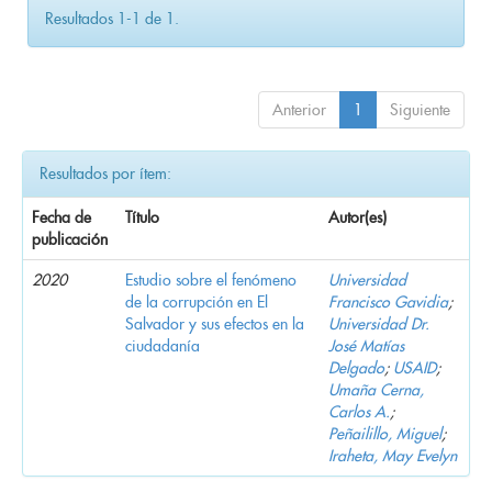
Resultados 1-1 de 1.
Anterior
1
Siguiente
Resultados por ítem:
Fecha de
Título
Autor(es)
publicación
2020
Estudio sobre el fenómeno
Universidad
de la corrupción en El
Francisco Gavidia
;
Salvador y sus efectos en la
Universidad Dr.
ciudadanía
José Matías
Delgado
;
USAID
;
Umaña Cerna,
Carlos A.
;
Peñailillo, Miguel
;
Iraheta, May Evelyn