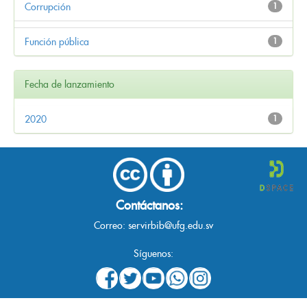
Corrupción
1
Función pública
1
Fecha de lanzamiento
2020
1
Contáctanos:
Correo:
servirbib@ufg.edu.sv
Síguenos: