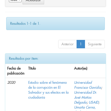
Resultados 1-1 de 1.
Anterior
1
Siguiente
Resultados por ítem:
Fecha de
Título
Autor(es)
publicación
2020
Estudio sobre el fenómeno
Universidad
de la corrupción en El
Francisco Gavidia
;
Salvador y sus efectos en la
Universidad Dr.
ciudadanía
José Matías
Delgado
;
USAID
;
Umaña Cerna,