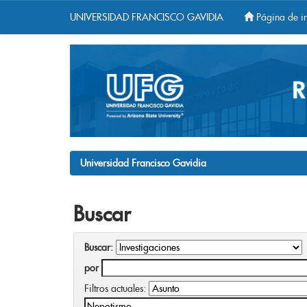
UNIVERSIDAD FRANCISCO GAVIDIA
Página de in
Skip
navigation
Universidad Francisco Gavidia
Buscar
Buscar:
por
Filtros actuales: