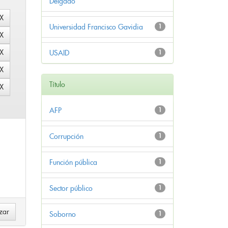
Delgado
Universidad Francisco Gavidia
1
USAID
1
Título
AFP
1
Corrupción
1
Función pública
1
Sector público
1
Soborno
1