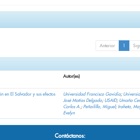
Anterior
1
Sig
Autor(es)
n en El Salvador y sus efectos
Universidad Francisco Gavidia
;
Universi
José Matías Delgado
;
USAID
;
Umaña Cer
Carlos A.
;
Peñailillo, Miguel
;
Iraheta, Ma
Evelyn
Contáctanos: