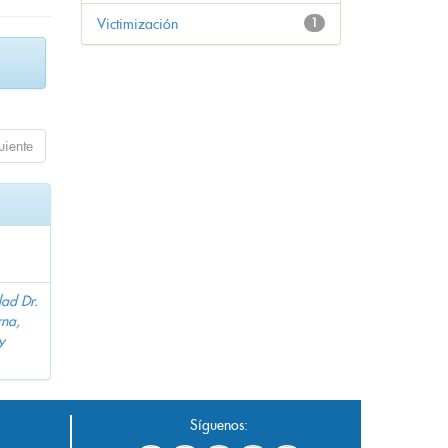
Victimización
1
uiente
dad Dr.
na,
y
Síguenos: