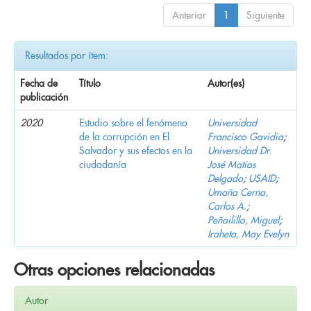
Anterior
1
Siguiente
Resultados por ítem:
Fecha de
Título
Autor(es)
publicación
2020
Estudio sobre el fenómeno
Universidad
de la corrupción en El
Francisco Gavidia
;
Salvador y sus efectos en la
Universidad Dr.
ciudadanía
José Matías
Delgado
;
USAID
;
Umaña Cerna,
Carlos A.
;
Peñailillo, Miguel
;
Iraheta, May Evelyn
Otras opciones relacionadas
Autor