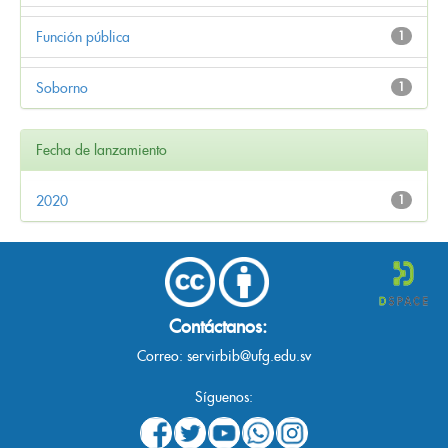
Función pública
1
Soborno
1
Fecha de lanzamiento
2020
1
Contáctanos:
Correo:
servirbib@ufg.edu.sv
Síguenos: