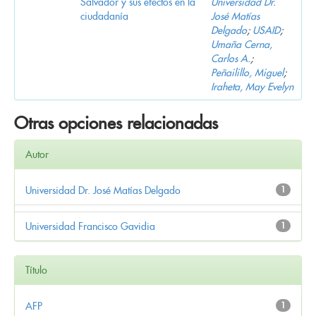
Salvador y sus efectos en la
Universidad Dr.
ciudadanía
José Matías
Delgado
;
USAID
;
Umaña Cerna,
Carlos A.
;
Peñailillo, Miguel
;
Iraheta, May Evelyn
Otras opciones relacionadas
Autor
Universidad Dr. José Matías Delgado
1
Universidad Francisco Gavidia
1
Título
AFP
1