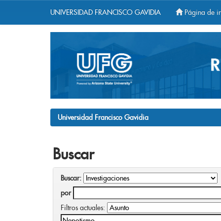
UNIVERSIDAD FRANCISCO GAVIDIA
Página de in
Skip
navigation
Universidad Francisco Gavidia
Buscar
Buscar:
por
Filtros actuales: