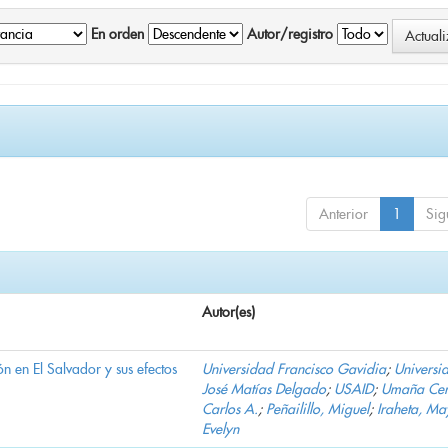
En orden
Autor/registro
Anterior
1
Sig
Autor(es)
n en El Salvador y sus efectos
Universidad Francisco Gavidia
;
Universi
José Matías Delgado
;
USAID
;
Umaña Cer
Carlos A.
;
Peñailillo, Miguel
;
Iraheta, Ma
Evelyn