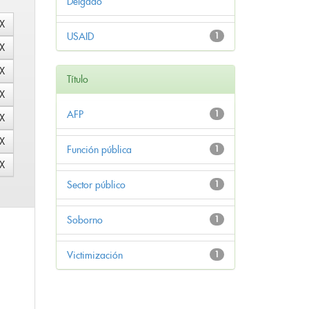
Delgado
USAID
1
Título
AFP
1
Función pública
1
Sector público
1
Soborno
1
Victimización
1