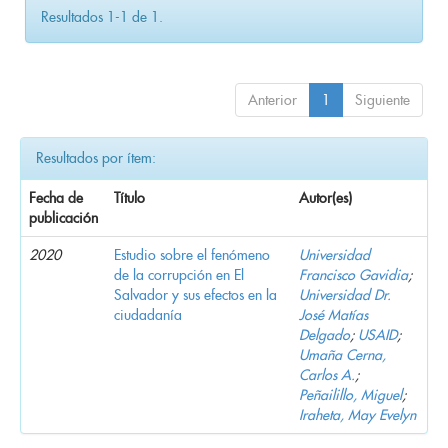
Resultados 1-1 de 1.
Anterior
1
Siguiente
Resultados por ítem:
Fecha de
Título
Autor(es)
publicación
2020
Estudio sobre el fenómeno
Universidad
de la corrupción en El
Francisco Gavidia
;
Salvador y sus efectos en la
Universidad Dr.
ciudadanía
José Matías
Delgado
;
USAID
;
Umaña Cerna,
Carlos A.
;
Peñailillo, Miguel
;
Iraheta, May Evelyn