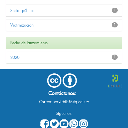
Sector público
1
Victimización
1
Fecha de lanzamiento
2020
1
Contáctanos:
Correo:
servirbib@ufg.edu.sv
Síguenos: