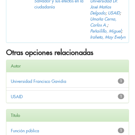
Salvador y sus efectos en la
Universidad Dr.
ciudadanía
José Matías
Delgado
;
USAID
;
Umaña Cerna,
Carlos A.
;
Peñailillo, Miguel
;
Iraheta, May Evelyn
Otras opciones relacionadas
Autor
Universidad Francisco Gavidia
1
USAID
1
Título
Función pública
1