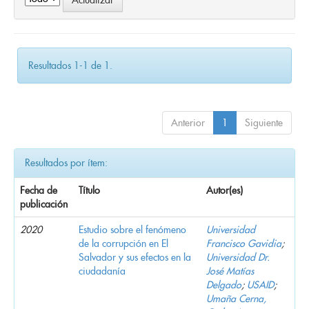
Resultados 1-1 de 1.
Anterior
1
Siguiente
Resultados por ítem:
Fecha de
Título
Autor(es)
publicación
2020
Estudio sobre el fenómeno
Universidad
de la corrupción en El
Francisco Gavidia
;
Salvador y sus efectos en la
Universidad Dr.
ciudadanía
José Matías
Delgado
;
USAID
;
Umaña Cerna,