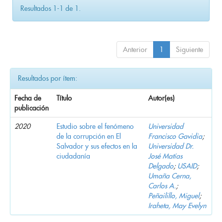
Resultados 1-1 de 1.
Anterior
1
Siguiente
Resultados por ítem:
Fecha de
Título
Autor(es)
publicación
2020
Estudio sobre el fenómeno
Universidad
de la corrupción en El
Francisco Gavidia
;
Salvador y sus efectos en la
Universidad Dr.
ciudadanía
José Matías
Delgado
;
USAID
;
Umaña Cerna,
Carlos A.
;
Peñailillo, Miguel
;
Iraheta, May Evelyn