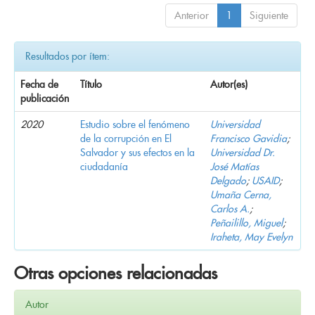
Anterior
1
Siguiente
Resultados por ítem:
Fecha de
Título
Autor(es)
publicación
2020
Estudio sobre el fenómeno
Universidad
de la corrupción en El
Francisco Gavidia
;
Salvador y sus efectos en la
Universidad Dr.
ciudadanía
José Matías
Delgado
;
USAID
;
Umaña Cerna,
Carlos A.
;
Peñailillo, Miguel
;
Iraheta, May Evelyn
Otras opciones relacionadas
Autor