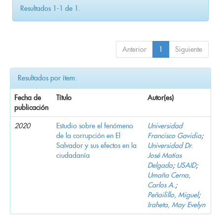
Resultados 1-1 de 1.
Anterior
1
Siguiente
Resultados por ítem:
Fecha de
Título
Autor(es)
publicación
2020
Estudio sobre el fenómeno
Universidad
de la corrupción en El
Francisco Gavidia
;
Salvador y sus efectos en la
Universidad Dr.
ciudadanía
José Matías
Delgado
;
USAID
;
Umaña Cerna,
Carlos A.
;
Peñailillo, Miguel
;
Iraheta, May Evelyn