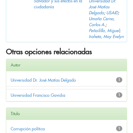
Salvador y sus efectos en la
Universidad Dr.
ciudadanía
José Matías
Delgado
;
USAID
;
Umaña Cerna,
Carlos A.
;
Peñailillo, Miguel
;
Iraheta, May Evelyn
Otras opciones relacionadas
Autor
Universidad Dr. José Matías Delgado
1
Universidad Francisco Gavidia
1
Título
Corrupción política
1