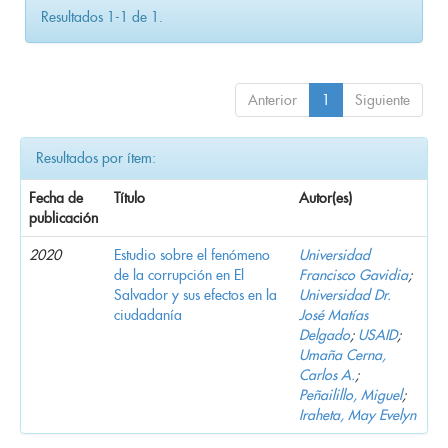
Resultados 1-1 de 1.
Anterior
1
Siguiente
Resultados por ítem:
Fecha de
Título
Autor(es)
publicación
2020
Estudio sobre el fenómeno
Universidad
de la corrupción en El
Francisco Gavidia
;
Salvador y sus efectos en la
Universidad Dr.
ciudadanía
José Matías
Delgado
;
USAID
;
Umaña Cerna,
Carlos A.
;
Peñailillo, Miguel
;
Iraheta, May Evelyn