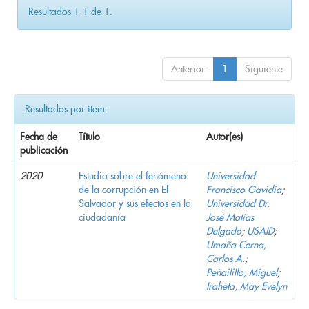
Resultados 1-1 de 1.
Anterior
1
Siguiente
Resultados por ítem:
Fecha de
Título
Autor(es)
publicación
2020
Estudio sobre el fenómeno
Universidad
de la corrupción en El
Francisco Gavidia
;
Salvador y sus efectos en la
Universidad Dr.
ciudadanía
José Matías
Delgado
;
USAID
;
Umaña Cerna,
Carlos A.
;
Peñailillo, Miguel
;
Iraheta, May Evelyn